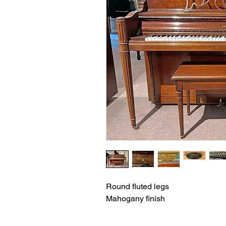
Round fluted legs
Mahogany finish