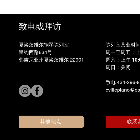
致电或拜访
夏洛茨维尔钢琴陈列室
陈列室营业时
里约西路634号
周一至周五：上午 
弗吉尼亚州夏洛茨维尔 22901
周六：上午 10:0
周日：关闭
致电 434-296
cvillepiano@ear
其他地点
联系
© 2023 怀特塞尔钢琴。自豪地创建了
维克斯网