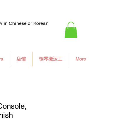
ew in Chinese or Korean
va
店铺
钢琴搬运工
More
Console,
nish