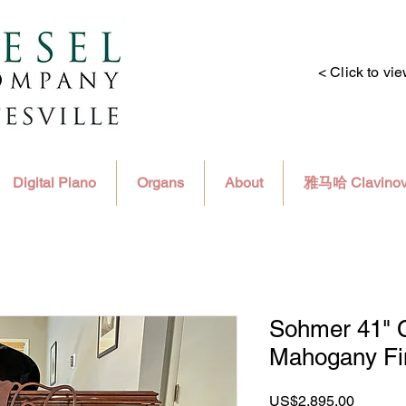
< Click to vi
Digital Piano
Organs
About
雅马哈 Clavino
Sohmer 41" 
Mahogany Fi
價
US$2,895.00