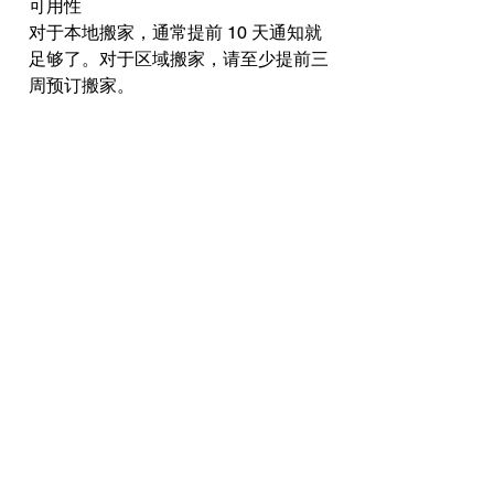
可用性
对于本地搬家，通常提前 10 天通知就
足够了。对于区域搬家，请至少提前三
周预订搬家。
请致电
434-296-8886
联系我们获取官
方报价和可用性。
对于跨国搬家和我们地区以外的其他搬
家，请致电询价。
本地、区域、国家
我们可以将您的钢琴运到世界任何地
方！我们使用我们自己的卡车和我们自
己的专业搬运人员在本地和区域范围内
搬运钢琴。我们的领土从新泽西州南部
向南延伸至哥伦比亚、南卡罗来纳州，
向西延伸至肯塔基州东部。对于我们地
区以外的搬家，我们将我们的商店用作
专营钢琴的越野搬家公司的提货或送货