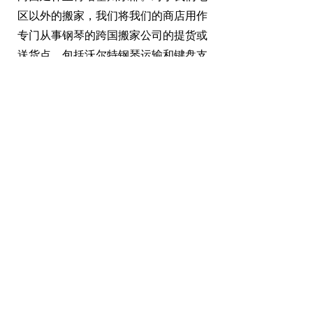
区以外的搬家，我们将我们的商店用作
专门从事钢琴的跨国搬家公司的提货或
送货点，包括
沃尔特钢琴运输
和
键盘支
架
.
怀特塞尔夏洛茨维尔钢琴公司
634 Rio Road W Charlottesville, VA
22901
434.296.8886
传真
434-296-8890
cvillepiano@earthlink.net
哈里森堡钢琴和风琴陈列室
1890 S. Main Street, Harrisonburg, VA
22801
540-434-1376
dylan@whiteselmusic.com
霍林斯音乐学院