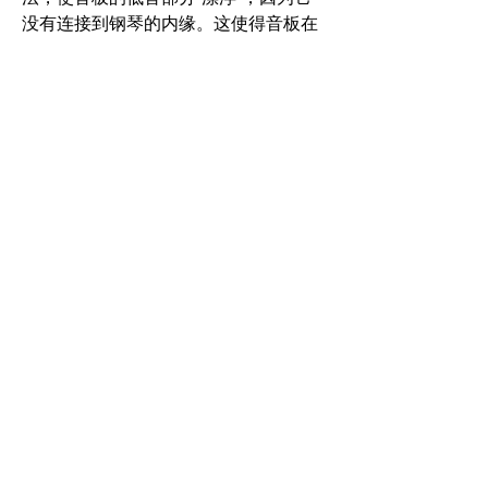
没有连接到钢琴的内缘。这使得音板在
低音部分更自由地共鸣，增强了那些丰
富的低音。这样一来，5尺9寸的瓦尔特
三角钢琴就拥有了更大尺寸钢琴的深度
和音量；规则是，“钢琴越大，低音越
大。”
个性化的肋骨
音板不是平的，尽管看起来确实是平
的。
实际上，音板是使用音板压力机制造
的，这导致音板具有凸面或隐形眼镜形
状，称为冠状。这种形状使板在敲击时
产生类似鼓的共鸣。平板几乎没有或没
有谐振质量。音板附在木肋上（从钢琴
底部观察时实际上看起来像肋骨）。这
些肋骨的形状适合共鸣板的凸起形状，
在大多数钢琴中，肋骨连接侧的弯曲形