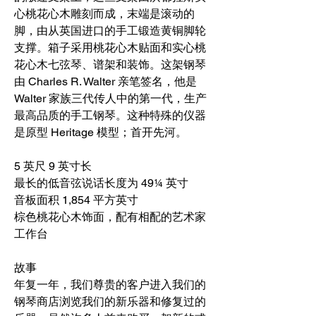
心桃花心木雕刻而成，末端是滚动的
脚，由从英国进口的手工锻造黄铜脚轮
支撑。箱子采用桃花心木贴面和实心桃
花心木七弦琴、谱架和装饰。这架钢琴
由 Charles R. Walter 亲笔签名，他是
Walter 家族三代传人中的第一代，生产
最高品质的手工钢琴。这种特殊的仪器
是原型 Heritage 模型；首开先河。
5 英尺 9 英寸长
最长的低音弦说话长度为 49¼ 英寸
音板面积 1,854 平方英寸
棕色桃花心木饰面，配有相配的艺术家
工作台
故事
年复一年，我们尊贵的客户进入我们的
钢琴商店浏览我们的新乐器和修复过的