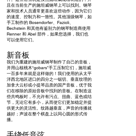
且在当前生产的施坦威钢琴上可以找到。钢琴
家和技术人员通常更喜欢这些动作，因为它们
的速度、控制力和一致性。其他顶级钢琴，如
手工制作的 Bosendorfer、Fazioli、
Bechstein 和其他有鉴别力的钢琴制造商使用
Renner 和 Abel 部件，如果您选择，我们也
可以使用它们。
新音板
我们为重建的施坦威钢琴制作了自己的音板，
并用山核桃木“gobars”手工压制它们，施坦威
一百多年来就是这样做的！我们使用的从太平
洋西北地区进口的四分之一锯切、垂直纹理的
加拿大云杉或小提琴品质的国产音板，优于我
们在移除的原始音板中找到的音板。在制造这
些共鸣板时，不允许有污点、扭曲、蓝色或结
节，无论它有多小，从而使它们更加稳定并提
供更大的灵活性。纹路越垂直，声音的传播就
越好；声波在整个棋盘上以同心圆的形式传
播。
手绕低音弦