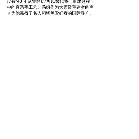
没有“40 年从业经历”可以替代我们重建过程
中的直系手工艺。汤姆作为大师级重建者的声
誉为他赢得了名人和钢琴爱好者的国际客户。
重建过程
以下是我们在重建您或我们的钢琴过程中所做
的一切工作的清单：
结构工作：
钢琴故障/测量
打磨、密封和修补原装或新音板
新音板安装
安装新的引脚块
青铜铸铁板（竖琴）
完整的重新穿线、下毡、固定轴承
行动工作：
安装新的 Steinway® Wippens
安装新的锤柄和法兰组
安装新的 Steinway® 音锤
安装新的德国键盘或清洁和修复象牙
更换新的键衬套 - 前部和平衡轨
Refelt/Seat 键盘和调节