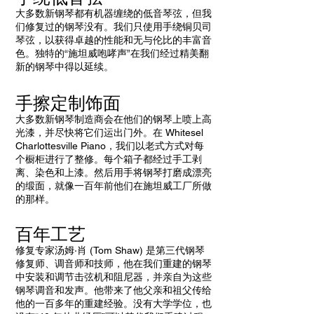
大多数新钢琴都有机器缠绕的低音琴弦，但我
们修复过的钢琴没有。我们只使用手绕铜贝司
琴弦，以获得卓越的性能和无与伦比的丰富音
色。独特的“施坦威咆哮声”在我们经过精美翻
新的钢琴中得以延续。
手擦定制饰面
大多数新钢琴制造商会在他们的钢琴上喷上高
光漆，并尽快将它们运出门外。在 Whitesel
Charlottesville Piano，我们以老式方式对每
个橱柜进行了整修。每个箱子都经过手工剥
离、染色和上漆。然后用手将钢琴打磨成漂亮
的缎面，就像一百年前他们在施坦威工厂所做
的那样。
百年工艺
修复专家汤姆·肖 (Tom Shaw) 是第三代钢琴
修复师、调音师和技师，他在我们重建的钢琴
中安装和调节击弦机和阻尼器，并亲自为这些
钢琴调音和发声。他带来了他父亲和祖父传给
他的一百多年的重建经验。没有大学学位，也