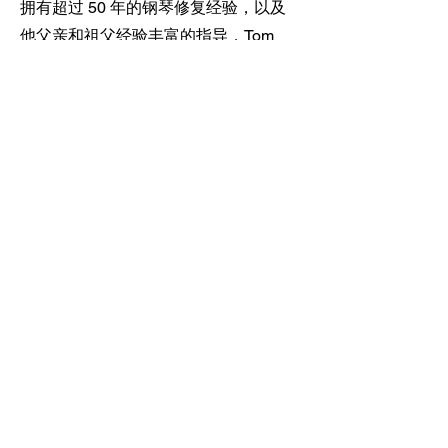
拥有超过 50 年的钢琴修复经验，以及
他父亲和祖父经验丰富的指导，Tom
Shaw 是该国最有经验的钢琴修复师之
一。
2020 年 11 月，第三代钢琴和管风琴经
销商、弗吉尼亚州哈里森堡怀特塞尔音
乐和怀特塞尔教堂管风琴的所有者约书
亚多夫应所有者汤姆肖的邀请收购了夏
洛茨维尔钢琴。 “在 Josh Dove 的领导
下继续我祖父的梦想是我一生工作的顶
峰，”汤姆说。 Shaw 仍然担任钢琴修复
和维修经理及其首席技师。
634 Rio Road West
Charlottesville, VA 22901