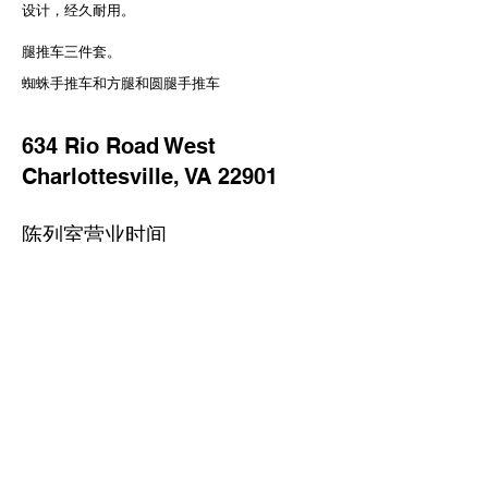
设计，经久耐用。
腿推车三件套。
蜘蛛手推车和方腿和圆腿手推车
634 Rio Road West
Charlottesville, VA 22901
陈列室营业时间
周一至周五：上午 10:00 至下午
4:00
周六：上午 10:00 至下午 4:00
周日：关闭
致电
434-296-8886
或发送电子
邮件
cvillepiano@earthlink.net