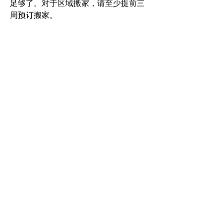
足够了。对于区域搬家，请至少提前三
周预订搬家。
请致电
434-296-8886
联系我们获取官
方报价和可用性。
对于跨国搬家和我们地区以外的其他搬
家，请致电询价。
本地、区域、国家
我们可以将您的钢琴运到世界任何地
方！我们使用我们自己的卡车和我们自
己的专业搬运人员在本地和区域范围内
搬运钢琴。我们的领土从新泽西州南部
向南延伸至哥伦比亚、南卡罗来纳州，
向西延伸至肯塔基州东部。对于我们地
区以外的搬家，我们使用我们的商店作
为专门从事钢琴的越野搬家的提货或送
货点，包括
沃尔特钢琴运输
and
键盘支
架
.