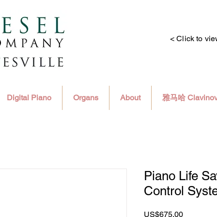
< Click to vi
Digital Piano
Organs
About
雅马哈 Clavino
Piano Life S
Control Syst
價
US$675.00