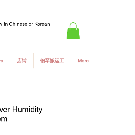
ew in Chinese or Korean
va
店铺
钢琴搬运工
More
aver Humidity
em