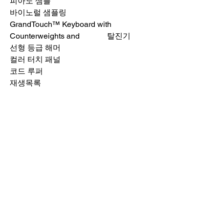
피아노 샘플
바이노럴 샘플링
GrandTouch™ Keyboard with
Counterweights and
탈진기
선형 등급 해머
컬러 터치 패널
코드 루퍼
재생목록
블루투스 오디오
수퍼 아티큘레이션 2(SA2) 음색
634 Rio Road West
Charlottesville, VA 22901
쇼룸 시간
월요일~금요일: 오전 10시~오후
4시
토요일: 오전 10시 – 오후 4시