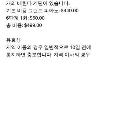
개의 베란다 계단이 있습니다.
기본 비용 그랜드 피아노: $449.00
6단계 1회: $50.00
총 비용: $499.00
유효성
지역 이동의 경우 일반적으로 10일 전에
통지하면 충분합니다. 지역 이사의 경우
최소 3주 전에 이사를 예약하십시오.
공식 견적 및 가용성에 대해서는
434-
296-8886
으로 전화하십시오.
국가 간 이동 및 기타 지역 이동의 경우
견적을 요청하십시오.
지역, 지역, 국가
당신의 피아노를 세계 어디든 옮길 수 있
습니다! 우리는 우리 자신의 트럭과 우리
자신의 전문 이동 직원을 사용하여 로컬