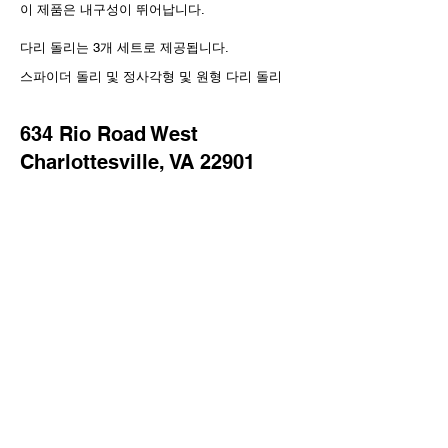
이 제품은 내구성이 뛰어납니다.
다리 돌리는 3개 세트로 제공됩니다.
스파이더 돌리 및 정사각형 및 원형 다리 돌리
634 Rio Road West
Charlottesville, VA 22901
쇼룸 시간
월요일~금요일: 오전 10시~오후
4시
토요일: 오전 10시 – 오후 4시
일요일: 휴무
전화
434-296-8886
또는 이메일
cvillepiano@earthlink.net