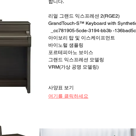
합니다.
리얼 그랜드 익스프레션 2(RGE2)
GrandTouch-S™ Keyboard with Synthe
_cc781905-5cde-3194-bb3b -136bad5
아이보리 탑 및 이스케이프먼트
바이노럴 샘플링
포르테피아노 보이스
그랜드 익스프레션 모델링
VRM(가상 공명 모델링)
사양표 보기
여기를 클릭하세요