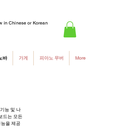
ew in Chinese or Korean
노바
가게
피아노 무버
More
 기능 및 나
 키보드는 모든
성능을 제공