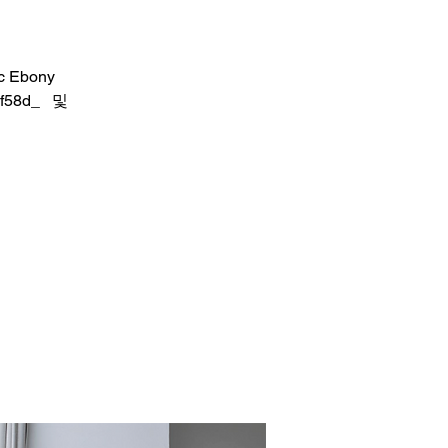
tic Ebony
cf58d_ 및