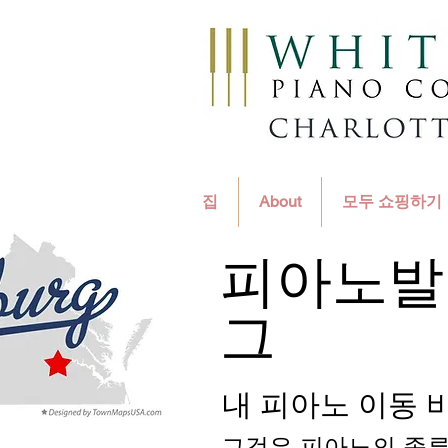
집
About
모두 쇼핑하기
피아노
발
그
내 피아노 이동 
그것은 피아노의 종류