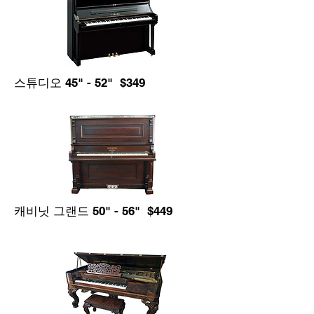
스튜디오 45" - 52" $349
캐비닛 그랜드 50" - 56" $449