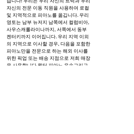
습니다! 우리는 우리 자신의 트럭과 우리
자신의 전문 이동 직원을 사용하여 로컬
및 지역적으로 피아노를 옮깁니다. 우리
영토는 남부 뉴저지 남쪽에서 컬럼비아,
사우스캐롤라이나까지, 서쪽에서 동부
켄터키까지 이어집니다. 우리 지역 이외
의 지역으로 이사할 경우, 다음을 포함한
피아노만을 전문으로 하는 해외 이사를
위한 픽업 또는 배송 지점으로 저희 매장
을 사용합니다.
월터 피아노 운송
그리고
키보드 캐리지
.
Whitesel Charlottesville Piano
Company
634 Rio Road W Charlottesville, VA
22901
434.296.8886
Fax
434-296-8890
cvillepiano@earthlink.net