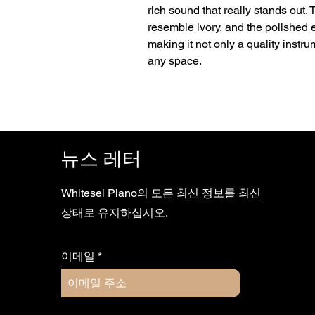
rich sound that really stands out.
resemble ivory, and the polished eb
making it not only a quality instru
any space.
뉴스 레터
Whitesel Piano의 모든 최신 정보를 최신
상태로 유지하십시오.
이메일