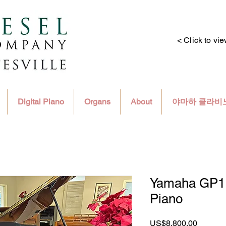
< Click to vi
Digital Piano
Organs
About
야마하 클라비
Yamaha GP1,
Piano
가
US$8,800.00