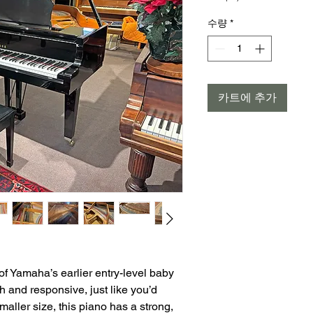
격
수량
*
카트에 추가
f Yamaha’s earlier entry-level baby
h and responsive, just like you’d
aller size, this piano has a strong,