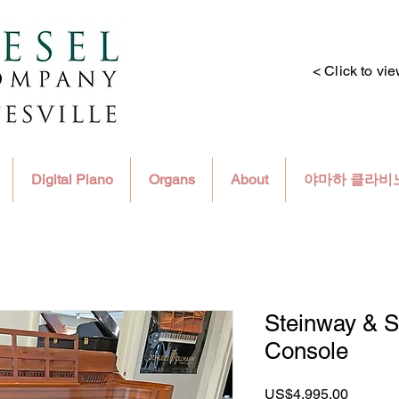
< Click to vi
Digital Piano
Organs
About
야마하 클라비
Steinway & S
Console
가
US$4,995.00